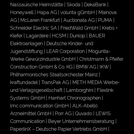
Nassauische Heimstätte | Skoda | DekaBank |
Honeywell | Hapa AG | volunta gGmbH | Mainova
AG | McLaren Frankfurt | Auctionata AG | PUMA |
Schneider Electric SA | FriedWald GmbH | Krebs +
Kiefer | Lagardère | HCSM | Dunlop | BAUER
Elektroanlagen | Deutsche Kinder- und
Jugendstiftung | LEAR Corporation | Moguntia-
Werke Gewürzindustrie GmbH | Christmann & Pfeifer
Construction GmbH & Co. KG | BMW AG | IKW |
Philharmonisches Staatsorchester Mainz |
kraftundadel | TransPak AG | METH MEDIA Werbe-
und Verlagsgesellschaft | Lamborghini | Flexlink
Systems GmbH | Hanhart Chronographen |
lmc.communication GmbH | ALK-Abelló
Arzneimittel GmbH | Porr AG | Quvado | LEWIS
Communication | Beyer Unternehmensberatung |
PaperlinX – Deutsche Papier Vertriebs GmbH |